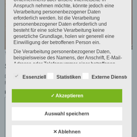
Anspruch nehmen möchte, könnte jedoch eine
Verarbeitung personenbezogener Daten
erforderlich werden. Ist die Verarbeitung
personenbezogener Daten erforderlich und
besteht für eine solche Verarbeitung keine
gesetzliche Grundlage, holen wir generell eine
Einwilligung der betroffenen Person ein.
Die Verarbeitung personenbezogener Daten,
Posted
Full
19. Januar 2018
19. Januar 2018
1024 × 683
beispielsweise des Namens, der Anschrift, E-Mail-
on
size
Schreibe einen Kommentar
Adresse oder Telefonnummer einer betroffenen
Person, erfolgt stets im Einklang mit der
Deine E-Mail-Adresse wird nicht veröffentlicht.
Erforderliche
Datenschutz-Grundverordnung und in
Essenziell
Statistiken
Externe Dienste
Felder sind mit
*
markiert
Übereinstimmung mit den für uns geltenden
landesspezifischen Datenschutzbestimmungen.
Kommentar
*
Mittels dieser Datenschutzerklärung möchte unser
✓ Akzeptieren
Unternehmen die Öffentlichkeit über Art, Umfang
und Zweck der von uns erhobenen, genutzten und
verarbeiteten personenbezogenen Daten
Auswahl speichern
informieren. Ferner werden betroffene Personen
mittels dieser Datenschutzerklärung über die ihnen
zustehenden Rechte aufgeklärt.
✕ Ablehnen