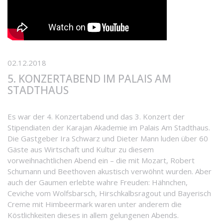
02.12.2018
5. KONZERTABEND IM PALAIS AM
STADTHAUS
Es war der 4. Konzertabend und das 3. Konzert der
Stipendiaten der Karajan Akademie im Palais Am Stadthaus.
Die Gastgeber Ira Schwarz und Dieter Mann luden über 60
Gäste aus Wirtschaft und Kultur zu diesem
vorweihnachtlichen Abend ein – die mit Mozart, Robert
Schumann und Beethoven akustisch verwöhnt wurden. Aber
auch der Gaumen erlebte wahre Freuden: Hähnchen,
Ceviche vom Wolfsbarsch, Hirschkalbsragout und Bayerisch
Creme mit Himbeermark waren unter anderem die
Köstlichkeiten dieses in allem gelungenen Abends.