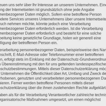
reuen uns sehr über Ihr Interesse an unserem Unternehmen. Ein
ng der Internetseiten ist grundsätzlich ohne jede Angabe
nenbezogener Daten möglich. Sofern eine betroffene Person
dere Services unseres Unternehmens über unsere Internetseite
uch nehmen möchte, könnte jedoch eine Verarbeitung
nenbezogener Daten erforderlich werden. Ist die Verarbeitung
nenbezogener Daten erforderlich und besteht für eine solche
beitung keine gesetzliche Grundlage, holen wir generell eine
lligung der betroffenen Person ein.
erarbeitung personenbezogener Daten, beispielsweise des Na
nschrift, E-Mail-Adresse oder Telefonnummer einer betroffenen
n, erfolgt stets im Einklang mit der Datenschutz-Grundverordnu
n Übereinstimmung mit den für uns geltenden landesspezifisch
schutzbestimmungen. Mittels dieser Datenschutzerklärung mö
 Unternehmen die Öffentlichkeit über Art, Umfang und Zweck de
rhobenen, genutzten und verarbeiteten personenbezogenen Da
mieren. Ferner werden betroffene Personen mittels dieser
schutzerklärung über die ihnen zustehenden Rechte aufgeklärt
aben als für die Verarbeitung Verantwortlicher zahlreiche techn
rganisatorische Maßnahmen umgesetzt, um einen möglichst
nlosen Schutz der über diese Internetseite verarbeiteten