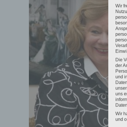
Wir f
Nutzu
perso
beson
Anspr
perso
perso
Verar
Einwi
Die V
der A
Perso
und i
Daten
unser
uns e
infor
Daten
Wir h
und o
lücke