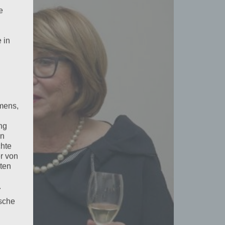
e
 in
mens,
ng
en
chte
r von
ten
.
ische