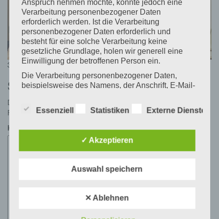
Anspruch nehmen möchte, könnte jedoch eine
Verarbeitung personenbezogener Daten
erforderlich werden. Ist die Verarbeitung
personenbezogener Daten erforderlich und
besteht für eine solche Verarbeitung keine
gesetzliche Grundlage, holen wir generell eine
Einwilligung der betroffenen Person ein.
Posted
Full
30. Januar 2018
30. Januar 2018
825 × 395
on
size
Die Verarbeitung personenbezogener Daten,
Schreibe einen Kommentar
beispielsweise des Namens, der Anschrift, E-Mail-
Adresse oder Telefonnummer einer betroffenen
Deine E-Mail-Adresse wird nicht veröffentlicht.
Erforderliche
Person, erfolgt stets im Einklang mit der
Essenziell
Statistiken
Externe Dienste
Felder sind mit
*
markiert
Datenschutz-Grundverordnung und in
Übereinstimmung mit den für uns geltenden
Kommentar
*
landesspezifischen Datenschutzbestimmungen.
✓ Akzeptieren
Mittels dieser Datenschutzerklärung möchte unser
Unternehmen die Öffentlichkeit über Art, Umfang
und Zweck der von uns erhobenen, genutzten und
Auswahl speichern
verarbeiteten personenbezogenen Daten
informieren. Ferner werden betroffene Personen
mittels dieser Datenschutzerklärung über die ihnen
✕ Ablehnen
zustehenden Rechte aufgeklärt.
Wir haben als für die Verarbeitung Verantwortlicher