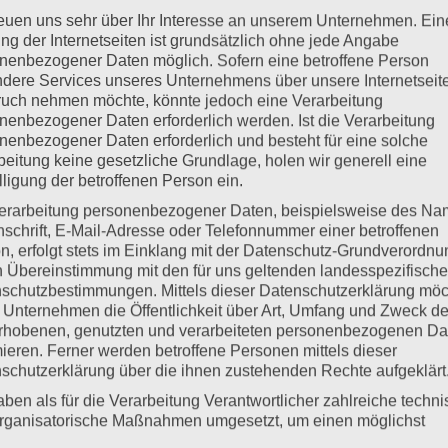
reuen uns sehr über Ihr Interesse an unserem Unternehmen. Ein
ng der Internetseiten ist grundsätzlich ohne jede Angabe
nenbezogener Daten möglich. Sofern eine betroffene Person
dere Services unseres Unternehmens über unsere Internetseite
uch nehmen möchte, könnte jedoch eine Verarbeitung
nenbezogener Daten erforderlich werden. Ist die Verarbeitung
nenbezogener Daten erforderlich und besteht für eine solche
beitung keine gesetzliche Grundlage, holen wir generell eine
lligung der betroffenen Person ein.
erarbeitung personenbezogener Daten, beispielsweise des Na
nschrift, E-Mail-Adresse oder Telefonnummer einer betroffenen
n, erfolgt stets im Einklang mit der Datenschutz-Grundverordnu
n Übereinstimmung mit den für uns geltenden landesspezifisch
schutzbestimmungen. Mittels dieser Datenschutzerklärung mö
 Unternehmen die Öffentlichkeit über Art, Umfang und Zweck de
rhobenen, genutzten und verarbeiteten personenbezogenen Da
mieren. Ferner werden betroffene Personen mittels dieser
schutzerklärung über die ihnen zustehenden Rechte aufgeklärt
aben als für die Verarbeitung Verantwortlicher zahlreiche techn
rganisatorische Maßnahmen umgesetzt, um einen möglichst
nlosen Schutz der über diese Internetseite verarbeiteten