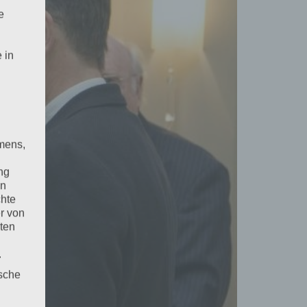
e
 in
mens,
ng
en
chte
r von
ten
.
ische