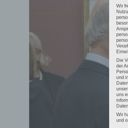
Wir f
Nutzu
perso
beson
Anspr
perso
perso
Verar
Einwi
Die V
der A
Perso
und i
Daten
unser
uns e
infor
Daten
Wir h
und o
lücke