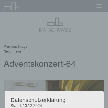
Navig
ein-/
Previous Image
Next Image
Adventskonzert-64
Datenschutzerklärung
Stand: 10.12.2024