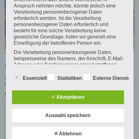
Anspruch nehmen möchte, könnte jedoch eine
Verarbeitung personenbezogener Daten
erforderlich werden. Ist die Verarbeitung
personenbezogener Daten erforderlich und
besteht für eine solche Verarbeitung keine
gesetzliche Grundlage, holen wir generell eine
Einwilligung der betroffenen Person ein.
Die Verarbeitung personenbezogener Daten,
Posted
Full
19. Januar 2018
19. Januar 2018
1024 × 683
beispielsweise des Namens, der Anschrift, E-Mail-
on
size
Schreibe einen Kommentar
Adresse oder Telefonnummer einer betroffenen
Person, erfolgt stets im Einklang mit der
Deine E-Mail-Adresse wird nicht veröffentlicht.
Erforderliche
Datenschutz-Grundverordnung und in
Essenziell
Statistiken
Externe Dienste
Felder sind mit
*
markiert
Übereinstimmung mit den für uns geltenden
landesspezifischen Datenschutzbestimmungen.
Kommentar
*
Mittels dieser Datenschutzerklärung möchte unser
✓ Akzeptieren
Unternehmen die Öffentlichkeit über Art, Umfang
und Zweck der von uns erhobenen, genutzten und
verarbeiteten personenbezogenen Daten
Auswahl speichern
informieren. Ferner werden betroffene Personen
mittels dieser Datenschutzerklärung über die ihnen
zustehenden Rechte aufgeklärt.
✕ Ablehnen