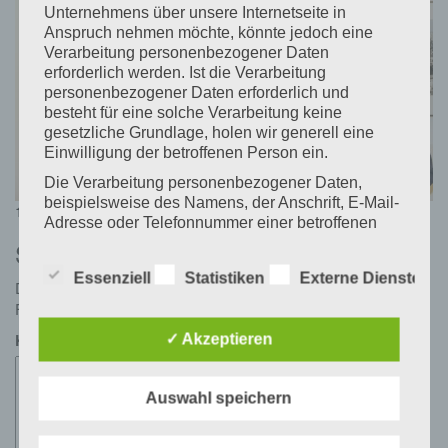
Unternehmens über unsere Internetseite in
Anspruch nehmen möchte, könnte jedoch eine
Verarbeitung personenbezogener Daten
erforderlich werden. Ist die Verarbeitung
personenbezogener Daten erforderlich und
besteht für eine solche Verarbeitung keine
gesetzliche Grundlage, holen wir generell eine
Einwilligung der betroffenen Person ein.
Die Verarbeitung personenbezogener Daten,
beispielsweise des Namens, der Anschrift, E-Mail-
Posted
Full
16. März 2026
16. März 2026
2560 × 1707
Adresse oder Telefonnummer einer betroffenen
on
size
Person, erfolgt stets im Einklang mit der
Schreibe einen Kommentar
Datenschutz-Grundverordnung und in
Essenziell
Statistiken
Externe Dienste
Übereinstimmung mit den für uns geltenden
Deine E-Mail-Adresse wird nicht veröffentlicht.
Erforderliche
landesspezifischen Datenschutzbestimmungen.
Felder sind mit
*
markiert
Mittels dieser Datenschutzerklärung möchte unser
Kommentar
*
✓ Akzeptieren
Unternehmen die Öffentlichkeit über Art, Umfang
und Zweck der von uns erhobenen, genutzten und
verarbeiteten personenbezogenen Daten
Auswahl speichern
informieren. Ferner werden betroffene Personen
mittels dieser Datenschutzerklärung über die ihnen
zustehenden Rechte aufgeklärt.