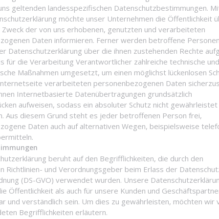
 uns geltenden landesspezifischen Datenschutzbestimmungen. Mi
nschutzerklärung möchte unser Unternehmen die Öffentlichkeit ü
Zweck der von uns erhobenen, genutzten und verarbeiteten
zogenen Daten informieren. Ferner werden betroffene Persone
ser Datenschutzerklärung über die ihnen zustehenden Rechte aufg
ls für die Verarbeitung Verantwortlicher zahlreiche technische un
ische Maßnahmen umgesetzt, um einen möglichst lückenlosen Sc
Internetseite verarbeiteten personenbezogenen Daten sicherzust
nen Internetbasierte Datenübertragungen grundsätzlich
lücken aufweisen, sodass ein absoluter Schutz nicht gewährleistet
. Aus diesem Grund steht es jeder betroffenen Person frei,
ogene Daten auch auf alternativen Wegen, beispielsweise telefo
ermitteln.
stimmungen
hutzerklärung beruht auf den Begrifflichkeiten, die durch den
n Richtlinien- und Verordnungsgeber beim Erlass der Datenschut
dnung (DS-GVO) verwendet wurden. Unsere Datenschutzerklärun
die Öffentlichkeit als auch für unsere Kunden und Geschäftspartne
bar und verständlich sein. Um dies zu gewährleisten, möchten wir
ten Begrifflichkeiten erläutern.