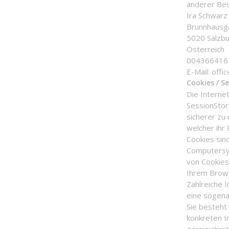
anderer Bes
Ira Schwarz
Brunnhausg
5020 Salzb
Österreich
004366416
E-Mail: off
Cookies / S
Die Interne
SessionStor
sicherer zu
welcher ihr
Cookies sin
Computersy
von Cookies
Ihrem Brows
Zahlreiche 
eine sogena
Sie besteht
konkreten I