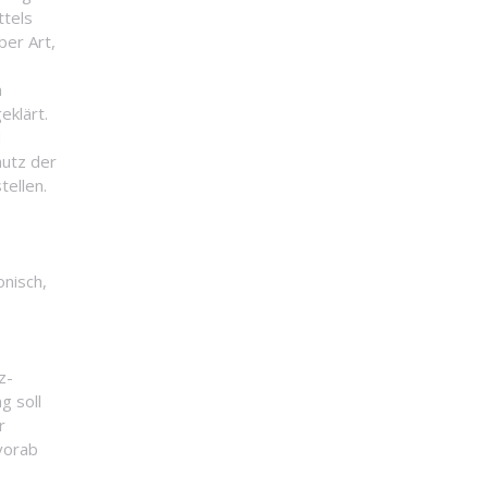
ttels
ber Art,
n
eklärt.
d
hutz der
ellen.
nisch,
z-
g soll
r
 vorab