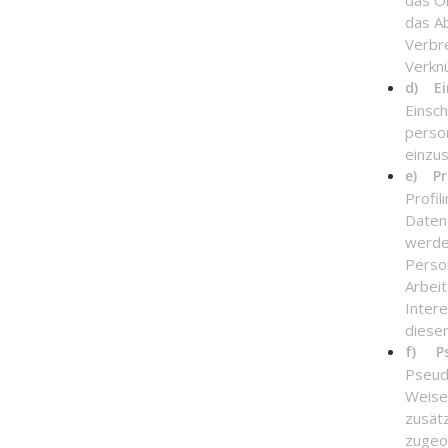
das O
das A
Verbre
Verknü
d) Ei
Einsch
perso
einzu
e) Pr
Profil
Daten
werden
Perso
Arbeit
Intere
dieser
f) Ps
Pseud
Weise
zusätz
zugeo