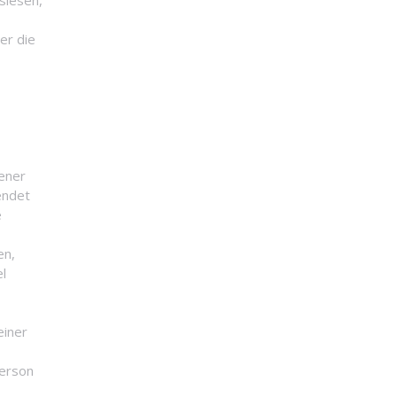
slesen,
er die
gener
endet
e
en,
el
einer
Person