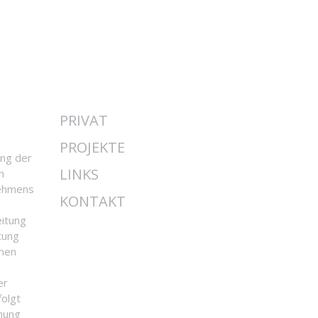
PRIVAT
PROJEKTE
ung der
LINKS
n
nehmens
KONTAKT
eitung
tung
enen
er
folgt
mung