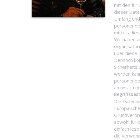
mit den für
dieser Date
Umfang und 
personenbe
mittels die
Wir haben a
organisator
über diese 
Dennoch kön
Sicherheits
werden kann
personenbez
an uns zu üb
Begriffsbe
Die Datensc
Europäische
Grundveror
sowohl für 
einfach les
die verwende