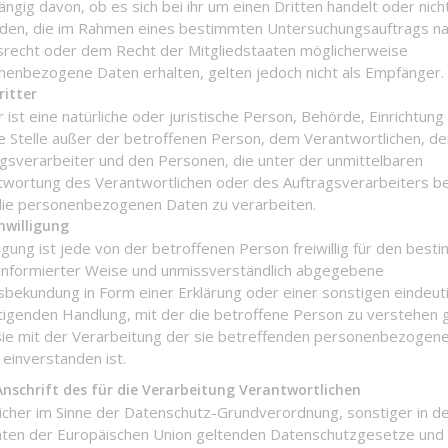
ngig davon, ob es sich bei ihr um einen Dritten handelt oder nicht
den, die im Rahmen eines bestimmten Untersuchungsauftrags n
srecht oder dem Recht der Mitgliedstaaten möglicherweise
nenbezogene Daten erhalten, gelten jedoch nicht als Empfänger.
itter
r ist eine natürliche oder juristische Person, Behörde, Einrichtung
e Stelle außer der betroffenen Person, dem Verantwortlichen, d
agsverarbeiter und den Personen, die unter der unmittelbaren
twortung des Verantwortlichen oder des Auftragsverarbeiters b
 die personenbezogenen Daten zu verarbeiten.
nwilligung
ligung ist jede von der betroffenen Person freiwillig für den bes
n informierter Weise und unmissverständlich abgegebene
sbekundung in Form einer Erklärung oder einer sonstigen eindeut
tigenden Handlung, mit der die betroffene Person zu verstehen g
sie mit der Verarbeitung der sie betreffenden personenbezogen
einverstanden ist.
schrift des für die Verarbeitung Verantwortlichen
icher im Sinne der Datenschutz-Grundverordnung, sonstiger in d
aten der Europäischen Union geltenden Datenschutzgesetze und