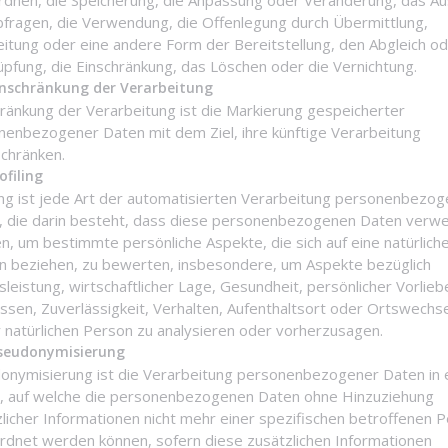
rdnen, die Speicherung, die Anpassung oder Veränderung, das Au
bfragen, die Verwendung, die Offenlegung durch Übermittlung,
itung oder eine andere Form der Bereitstellung, den Abgleich od
pfung, die Einschränkung, das Löschen oder die Vernichtung.
nschränkung der Verarbeitung
ränkung der Verarbeitung ist die Markierung gespeicherter
nenbezogener Daten mit dem Ziel, ihre künftige Verarbeitung
schränken.
ofiling
ing ist jede Art der automatisierten Verarbeitung personenbezo
, die darin besteht, dass diese personenbezogenen Daten verw
, um bestimmte persönliche Aspekte, die sich auf eine natürlich
n beziehen, zu bewerten, insbesondere, um Aspekte bezüglich
sleistung, wirtschaftlicher Lage, Gesundheit, persönlicher Vorlieb
ssen, Zuverlässigkeit, Verhalten, Aufenthaltsort oder Ortswechs
 natürlichen Person zu analysieren oder vorherzusagen.
eudonymisierung
onymisierung ist die Verarbeitung personenbezogener Daten in 
, auf welche die personenbezogenen Daten ohne Hinzuziehung
licher Informationen nicht mehr einer spezifischen betroffenen 
rdnet werden können, sofern diese zusätzlichen Informationen