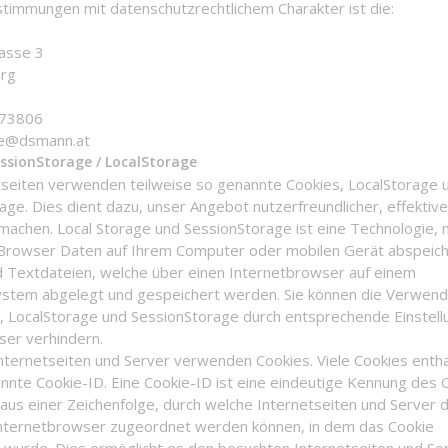
timmungen mit datenschutzrechtlichem Charakter ist die:
asse 3
urg
73806
ice@dsmann.at
essionStorage / LocalStorage
tseiten verwenden teilweise so genannte Cookies, LocalStorage 
age. Dies dient dazu, unser Angebot nutzerfreundlicher, effektiv
 machen. Local Storage und SessionStorage ist eine Technologie, 
 Browser Daten auf Ihrem Computer oder mobilen Gerät abspeich
d Textdateien, welche über einen Internetbrowser auf einem
stem abgelegt und gespeichert werden. Sie können die Verwen
, LocalStorage und SessionStorage durch entsprechende Einstellu
er verhindern.
Internetseiten und Server verwenden Cookies. Viele Cookies enth
nnte Cookie-ID. Eine Cookie-ID ist eine eindeutige Kennung des 
 aus einer Zeichenfolge, durch welche Internetseiten und Server
nternetbrowser zugeordnet werden können, in dem das Cookie