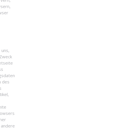
rvern,
wsern,
owser
 uns,
 Zweck
etseite
ss
ngsdaten
m des
s
ikel,
eite
browsers
ner
r andere