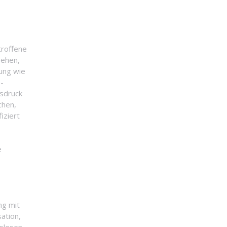
troffene
sehen,
nung wie
-
sdruck
chen,
iziert
e
g
ng mit
ation,