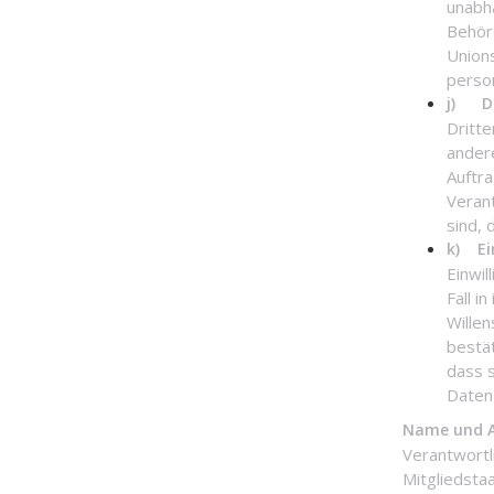
unabhä
Behör
Union
perso
j) Dr
Dritte
ander
Auftr
Veran
sind,
k) Ei
Einwil
Fall i
Willen
bestä
dass 
Daten 
Name und An
Verantwortl
Mitgliedsta