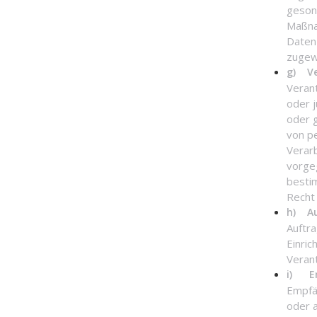
geson
Maßna
Daten 
zugew
g) Ve
Verant
oder j
oder 
von p
Verar
vorge
besti
Recht
h) Au
Auftra
Einri
Verant
i) E
Empfän
oder 