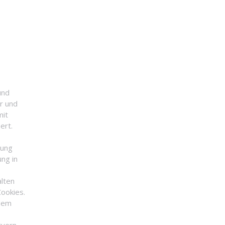
und
er und
mit
ert.
dung
ng in
alten
Cookies.
 dem