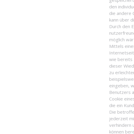
gespeichert
den individ
die andere 
kann über d
Durch den E
nutzerfreund
möglich wär
Mittels ein
Internetsei
wie bereits
dieser Wied
zu erleicht
beispielswe
eingeben, w
Benutzers a
Cookie eine
die ein Kund
Die betroff
jederzeit m
verhindern 
können bere