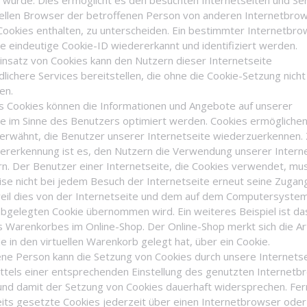
 wurde. Dies ermöglicht es den besuchten Internetseiten und Se
uellen Browser der betroffenen Person von anderen Internetbro
Cookies enthalten, zu unterscheiden. Ein bestimmter Internetbr
ie eindeutige Cookie-ID wiedererkannt und identifiziert werden.
insatz von Cookies kann den Nutzern dieser Internetseite
lichere Services bereitstellen, die ohne die Cookie-Setzung nicht
en.
es Cookies können die Informationen und Angebote auf unserer
te im Sinne des Benutzers optimiert werden. Cookies ermöglichen
 erwähnt, die Benutzer unserer Internetseite wiederzuerkennen.
ererkennung ist es, den Nutzern die Verwendung unserer Intern
ern. Der Benutzer einer Internetseite, die Cookies verwendet, mu
ise nicht bei jedem Besuch der Internetseite erneut seine Zuga
eil dies von der Internetseite und dem auf dem Computersyste
bgelegten Cookie übernommen wird. Ein weiteres Beispiel ist da
s Warenkorbes im Online-Shop. Der Online-Shop merkt sich die Art
e in den virtuellen Warenkorb gelegt hat, über ein Cookie.
ene Person kann die Setzung von Cookies durch unsere Internets
ittels einer entsprechenden Einstellung des genutzten Internet
und damit der Setzung von Cookies dauerhaft widersprechen. Fer
its gesetzte Cookies jederzeit über einen Internetbrowser ode