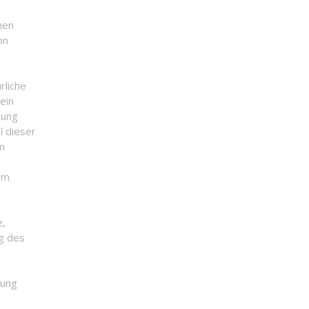
nen
on
rliche
lein
tung
l dieser
en
em
e,
ag des
tung
,