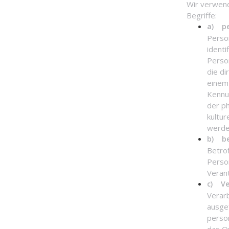
Wir verwend
Begriffe:
a) pe
Person
identi
Person
die di
einem
Kennu
der ph
kultur
werde
b) be
Betrof
Perso
Veran
c) Ve
Verarb
ausge
perso