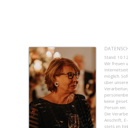
DATENSC
Stand: 10.1
Wir freuen 
Internetsei
möglich. So
über unsere
Verarbeitun
personenbez
keine gesetz
Person ein.
Die Verarb
Anschrift, 
stets im Ei