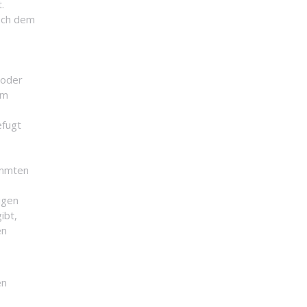
.
ach dem
 oder
em
efugt
timmten
igen
ibt,
en
en